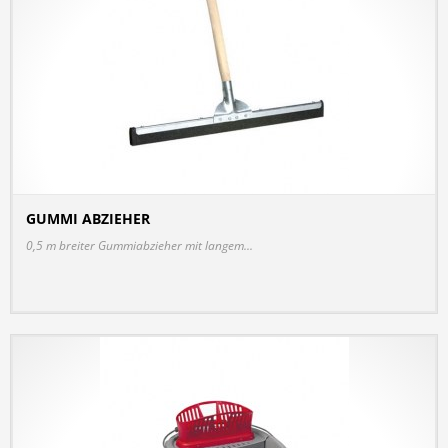
GUMMI ABZIEHER
DETAILS
0,5 m breiter Gummiabzieher mit langem...