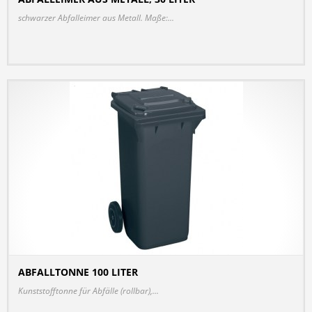
DETAILS
schwarzer Abfalleimer aus Metall. Maße:...
ABFALLTONNE 100 LITER
DETAILS
Kunststofftonne für Abfälle (rollbar),...