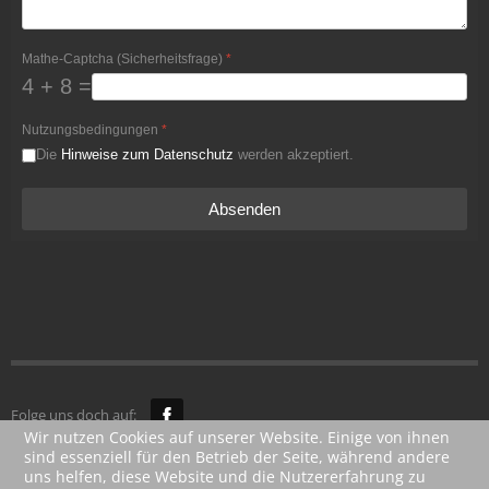
Mathe-Captcha (Sicherheitsfrage)
*
4 + 8 =
Nutzungsbedingungen
*
Die
Hinweise zum Datenschutz
werden akzeptiert.
Absenden
Folge uns doch auf:
Wir nutzen Cookies auf unserer Website. Einige von ihnen
sind essenziell für den Betrieb der Seite, während andere
© 2014 -
uns helfen, diese Website und die Nutzererfahrung zu
2025