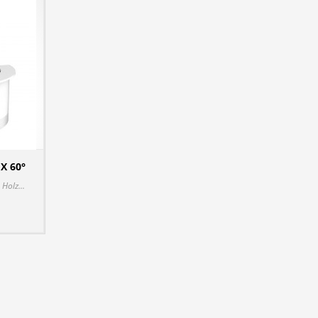
X 60°
DETAILS
Holz...