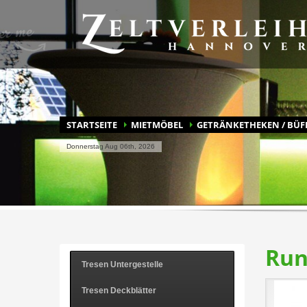
BLITZSCHNELL ZU IHREM ANGEBOT
Durchs Mietprogramm stöbern
Merkz
Haben Sie Fragen? Wenn Sie die Antwort nicht hier finden, r
STARTSEITE
MIETMÖBEL
GETRÄNKETHEKEN / BÜF
Donnerstag Aug 06th, 2026
Run
Tresen Untergestelle
Tresen Deckblätter