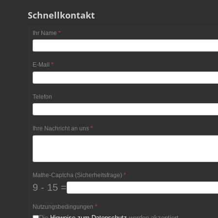
Schnellkontakt
Ihr Name
*
E-Mail
*
Telefon
Ihre Nachricht an uns
*
Mathe-Captcha (Sicherheitsfrage)
*
9 - 15 =
Nutzungsbedingungen
*
Die
Hinweise zum Datenschutz
werden akzeptiert.