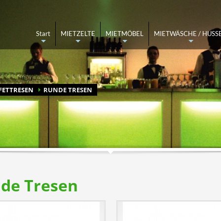
ettel ausfüllen und abschicken
Angebot kommt per Mail
Start
MIETZELTE
MIETMÖBEL
MIETWÄSCHE / HUSS
+
+
+
+
ufen Sie 05137-8211870 an oder schreiben Sie uns an
info@zeltverleih-han
FETTRESEN
RUNDE TRESEN
de Tresen