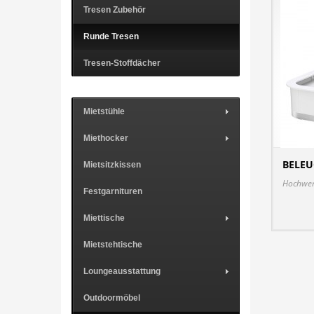
Tresen Zubehör
Runde Tresen
Tresen-Stoffdächer
Mietstühle
Miethocker
BELEU
Mietsitzkissen
Hochwert
Festgarnituren
Miettische
Mietstehtische
Loungeausstattung
Outdoormöbel