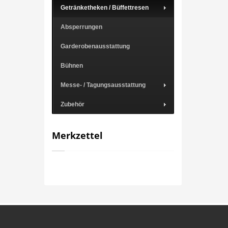
Getränketheken / Büffettresen
Absperrungen
Garderobenausstattung
Bühnen
Messe- / Tagungsausstattung
Zubehör
Merkzettel