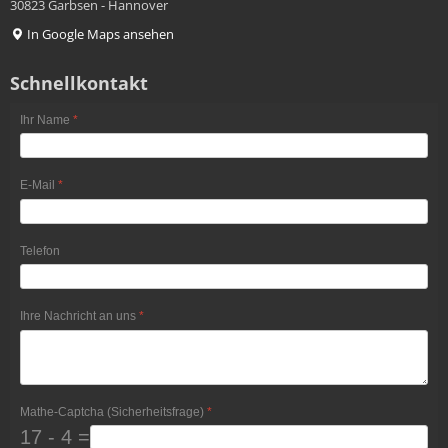
30823 Garbsen - Hannover
In Google Maps ansehen
Schnellkontakt
Ihr Name
*
E-Mail
*
Telefon
Ihre Nachricht an uns
*
Mathe-Captcha (Sicherheitsfrage)
*
17 - 4 =