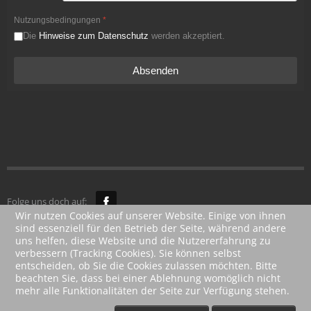
Nutzungsbedingungen
*
Die
Hinweise zum Datenschutz
werden akzeptiert.
Absenden
Folge uns doch auf:
Wir nutzen Cookies auf unserer Website. Einige von ihnen
sind essenziell für den Betrieb der Seite, während andere
© 2014 -
uns helfen, diese Website und die Nutzererfahrung zu
2025
verbessern (Tracking Cookies). Sie können selbst
entscheiden, ob Sie die Cookies zulassen möchten. Bitte
beachten Sie, dass bei einer Ablehnung womöglich nicht
mehr alle Funktionalitäten der Seite zur Verfügung stehen.
Veranstaltungsservice
Rahlfes
. All Rights Reserved.