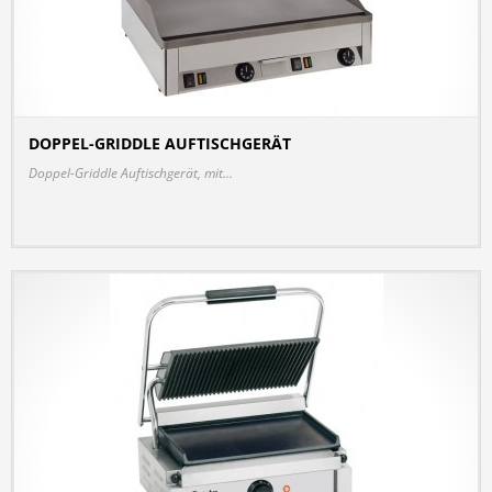
DOPPEL-GRIDDLE AUFTISCHGERÄT
DETAILS
Doppel-Griddle Auftischgerät, mit...