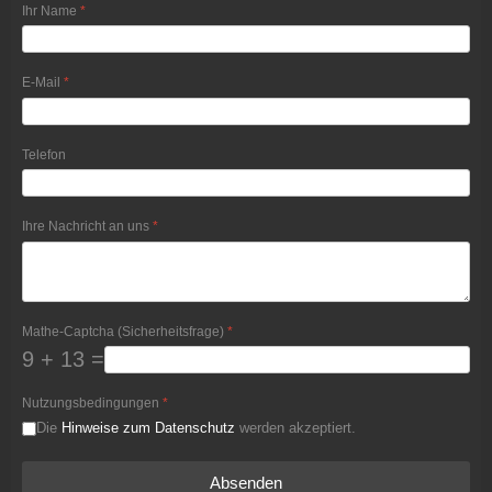
Ihr Name
*
E-Mail
*
Telefon
Ihre Nachricht an uns
*
Mathe-Captcha (Sicherheitsfrage)
*
9 + 13 =
Nutzungsbedingungen
*
Die
Hinweise zum Datenschutz
werden akzeptiert.
Absenden