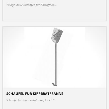
Village Stove Backofen für Kartoffeln,...
SCHAUFEL FÜR KIPPBRATPFANNE
DETAILS
Schaufel für Kippbratpfanne, 12 x 10...