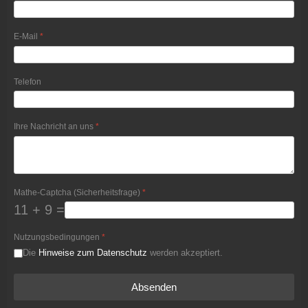
E-Mail
*
Telefon
Ihre Nachricht an uns
*
Mathe-Captcha (Sicherheitsfrage)
*
11 + 9 =
Nutzungsbedingungen
*
Die
Hinweise zum Datenschutz
werden akzeptiert.
Absenden