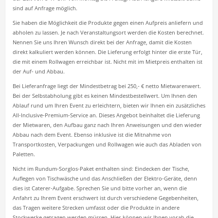
sind auf Anfrage möglich.
Sie haben die Möglichkeit die Produkte gegen einen Aufpreis anliefern und
abholen zu lassen. Je nach Veranstaltungsort werden die Kosten berechnet.
Nennen Sie uns Ihren Wunsch direkt bei der Anfrage, damit die Kosten
direkt kalkuliert werden können. Die Lieferung erfolgt hinter die erste Tür,
die mit einem Rollwagen erreichbar ist. Nicht mit im Mietpreis enthalten ist
der Auf- und Abbau.
Bei Lieferanfrage liegt der Mindestbetrag bei 250,- € netto Mietwarenwert.
Bei der Selbstabholung gibt es keinen Mindestbestellwert. Um Ihnen den
Ablauf rund um Ihren Event zu erleichtern, bieten wir Ihnen ein zusätzliches
All-Inclusive-Premium-Service an. Dieses Angebot beinhaltet die Lieferung
der Mietwaren, den Aufbau ganz nach Ihren Anweisungen und den wieder
Abbau nach dem Event. Ebenso inklusive ist die Mitnahme von
Transportkosten, Verpackungen und Rollwagen wie auch das Abladen von
Paletten.
Nicht im Rundum-Sorglos-Paket enthalten sind: Eindecken der Tische,
Auflegen von Tischwäsche und das Anschließen der Elektro-Geräte, denn
dies ist Caterer-Aufgabe. Sprechen Sie und bitte vorher an, wenn die
Anfahrt zu Ihrem Event erschwert ist durch verschiedene Gegebenheiten,
das Tragen weitere Strecken umfasst oder die Produkte in andere
Stockwerke getragen werden müssen. Hier können wir Ihnen vorab die