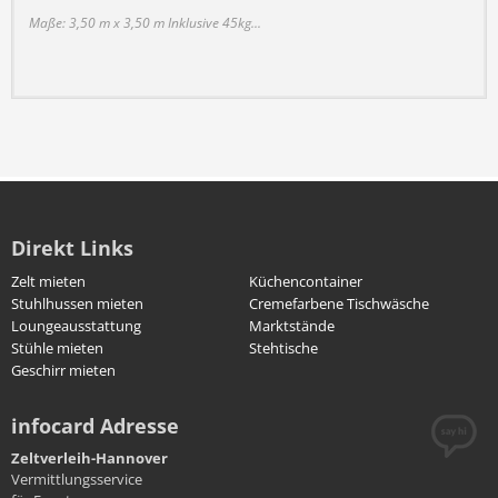
Maße: 3,50 m x 3,50 m Inklusive 45kg...
Direkt Links
Zelt mieten
Küchencontainer
Stuhlhussen mieten
Cremefarbene Tischwäsche
Loungeausstattung
Marktstände
Stühle mieten
Stehtische
Geschirr mieten
infocard Adresse
Zeltverleih-Hannover
Vermittlungsservice