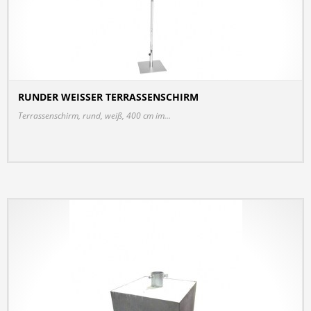
RUNDER WEISSER TERRASSENSCHIRM
DETAILS
Terrassenschirm, rund, weiß, 400 cm im...