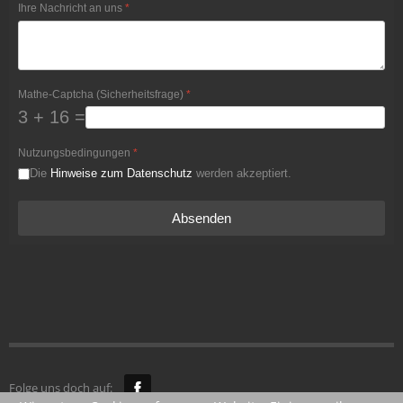
Ihre Nachricht an uns
*
Mathe-Captcha (Sicherheitsfrage)
*
3 + 16 =
Nutzungsbedingungen
*
Die
Hinweise zum Datenschutz
werden akzeptiert.
Absenden
Folge uns doch auf: