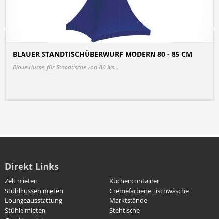
BLAUER STANDTISCHÜBERWURF MODERN 80 - 85 CM
DETAILS
Blaue Husse, für Standtische von 80 bis...
Direkt Links
Zelt mieten
Küchencontainer
Stuhlhussen mieten
Cremefarbene Tischwäsche
Loungeausstattung
Marktstände
Stühle mieten
Stehtische