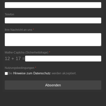
Telefon
Ihre Nachricht an uns
*
Mathe-Captcha (Sicherheitsfrage)
*
12 + 17 =
Nutzungsbedingungen
*
Die
Hinweise zum Datenschutz
werden akzeptiert.
Absenden