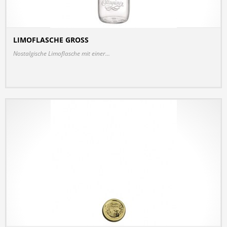
LIMOFLASCHE GROSS
DETAILS
Nostalgische Limoflasche mit einer...