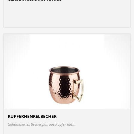
KUPFERHENKELBECHER
DETAILS
Gehämmertes Becherglas aus Kupfer mit...