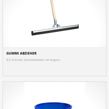
GUMMI ABZIEHER
DETAILS
0,5 m breiter Gummiabzieher mit langem...