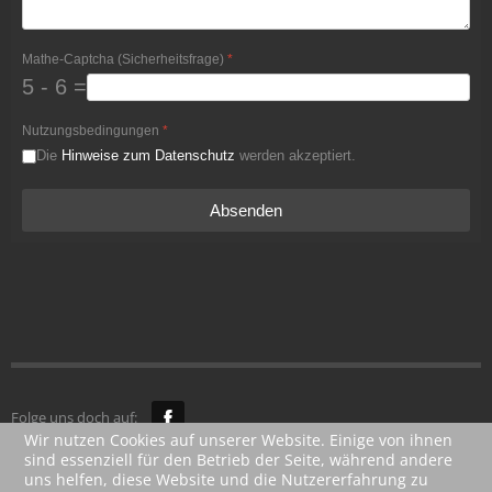
Mathe-Captcha (Sicherheitsfrage)
*
5 - 6 =
Nutzungsbedingungen
*
Die
Hinweise zum Datenschutz
werden akzeptiert.
Absenden
Folge uns doch auf:
Wir nutzen Cookies auf unserer Website. Einige von ihnen
sind essenziell für den Betrieb der Seite, während andere
© 2014 -
uns helfen, diese Website und die Nutzererfahrung zu
2025