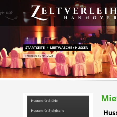
BLITZSCHNELL ZU IHREM ANGEBOT
Durchs Mietprogramm stöbern
Merkz
Haben Sie Fragen? Wenn Sie die Antwort nicht hier finden, r
STARTSEITE
MIETWÄSCHE / HUSSEN
Freitag Aug 07th, 2026
Mie
Hussen für Stühle
Huss
Hussen für Stehtische