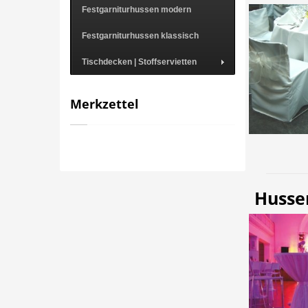
Festgarniturhussen modern
Festgarniturhussen klassisch
Tischdecken | Stoffservietten
Merkzettel
Hussen