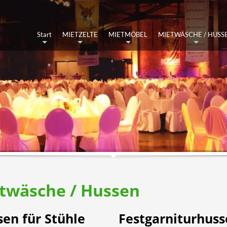
ettel ausfüllen und abschicken
Angebot kommt per Mail
Start
MIETZELTE
MIETMÖBEL
MIETWÄSCHE / HUSS
+
+
+
+
ufen Sie 05137-8211870 an oder schreiben Sie uns an
info@zeltverleih-han
twäsche / Hussen
en für Stühle
Festgarniturhus