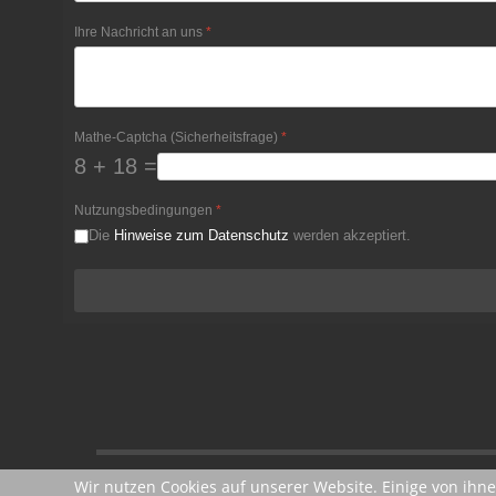
Ihre Nachricht an uns
*
Mathe-Captcha (Sicherheitsfrage)
*
8 + 18 =
Nutzungsbedingungen
*
Die
Hinweise zum Datenschutz
werden akzeptiert.
Wir nutzen Cookies auf unserer Website. Einige von ihne