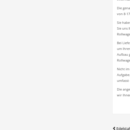
Die gena
von 8-17
Sie habe
Sie uns 
Rollwage
Bei Lief
um Ihren
Aufbau 
Rollwage
Nicht im
Aufgabe.
umfasst 
Die ange
wir Ihne
Edelsta