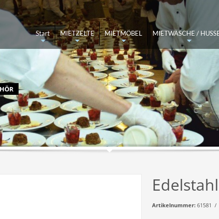
ettel ausfüllen und abschicken
Angebot kommt per Mail
Start
MIETZELTE
MIETMÖBEL
MIETWÄSCHE / HUSS
+
+
+
+
ufen Sie 05137-8211870 an oder schreiben Sie uns an
info@zeltverleih-han
EHÖR
Edelstahl
Artikelnummer:
61581 