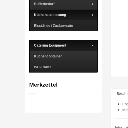
Büffetbedarf
Küchenausstattung
Eisstände / Zuckerwatte
Catering Equipment
Küchencontainer
WC-Trailer
Merkzettel
Besch
Pr
Mie
Informat