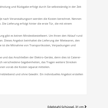
holung und Rückgabe erfolgt durch Sie selbstständig in der Zeit
. Je nach Veranstaltungsort werden die Kosten berechnet. Nennen
 Die Lieferung erfolgt hinter die erste Tür, die mit einem
olung gibt es keinen Mindestbestellwert. Um Ihnen den Ablauf rund
e an. Dieses Angebot beinhaltet die Lieferung der Mietwaren, den
e ist die Mitnahme von Transportkosten, Verpackungen und
 und das Anschließen der Elektro-Geräte, denn dies ist Caterer-
rch verschiedene Gegebenheiten, das Tragen weitere Strecken
en vorab die Kosten separat mitteilen.
 freibleibend und ohne Gewähr.
Ein individuelles Angebot erstellen
Edelstahl-Schüssel, 31 cm