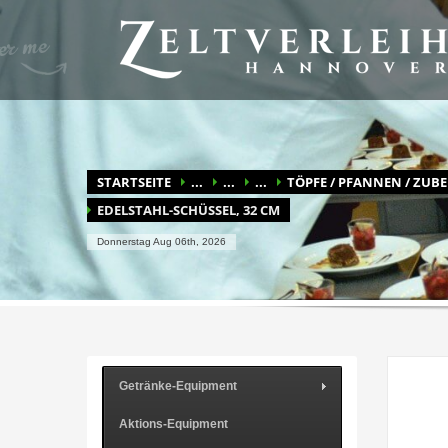
BLITZSCHNELL ZU IHREM ANGEBOT
Durchs Mietprogramm stöbern
Merkz
Haben Sie Fragen? Wenn Sie die Antwort nicht hier finden, r
STARTSEITE
...
...
...
TÖPFE / PFANNEN / ZUB
EDELSTAHL-SCHÜSSEL, 32 CM
Donnerstag Aug 06th, 2026
Getränke-Equipment
Aktions-Equipment