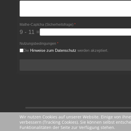
Mathe-Captcha (Sicherheitsfrage)
*
9 - 11 =
Nutzungsbedingungen
*
Die
Hinweise zum Datenschutz
werden akzeptiert.
Wir nutzen Cookies auf unserer Website. Einige von ihne
verbessern (Tracking Cookies). Sie können selbst entsch
Funktionalitäten der Seite zur Verfügung stehen.