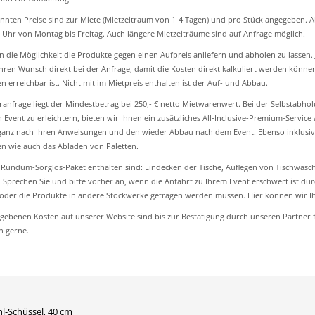
nnten Preise sind zur Miete (Mietzeitraum von 1-4 Tagen) und pro Stück angegeben. Ab
 Uhr von Montag bis Freitag. Auch längere Mietzeiträume sind auf Anfrage möglich.
n die Möglichkeit die Produkte gegen einen Aufpreis anliefern und abholen zu lassen
Ihren Wunsch direkt bei der Anfrage, damit die Kosten direkt kalkuliert werden können.
n erreichbar ist. Nicht mit im Mietpreis enthalten ist der Auf- und Abbau.
eranfrage liegt der Mindestbetrag bei 250,- € netto Mietwarenwert. Bei der Selbstabh
 Event zu erleichtern, bieten wir Ihnen ein zusätzliches All-Inclusive-Premium-Servic
ganz nach Ihren Anweisungen und den wieder Abbau nach dem Event. Ebenso inklusiv
n wie auch das Abladen von Paletten.
 Rundum-Sorglos-Paket enthalten sind: Eindecken der Tische, Auflegen von Tischwäsche
 Sprechen Sie und bitte vorher an, wenn die Anfahrt zu Ihrem Event erschwert ist du
oder die Produkte in andere Stockwerke getragen werden müssen. Hier können wir Ihn
gebenen Kosten auf unserer Website sind bis zur Bestätigung durch unseren Partner
n gerne.
hl-Schüssel, 40 cm