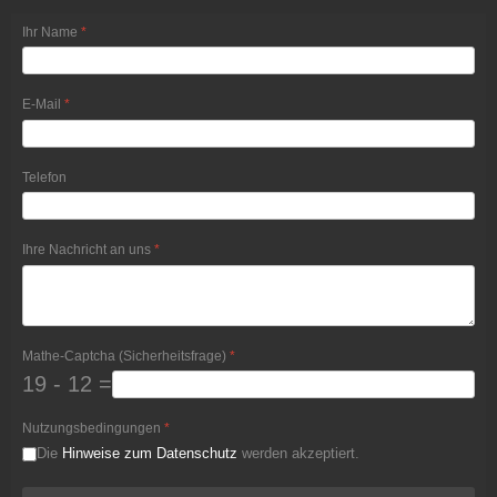
Ihr Name
*
E-Mail
*
Telefon
Ihre Nachricht an uns
*
Mathe-Captcha (Sicherheitsfrage)
*
19 - 12 =
Nutzungsbedingungen
*
Die
Hinweise zum Datenschutz
werden akzeptiert.